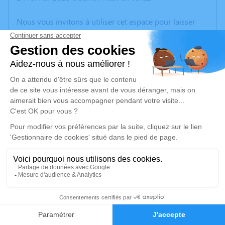
Nous vous invitons à utiliser cet espace pour laisser
vos condoléances, partager des photos souvenirs, une
anecdote ou exprimer vos pensées à travers des
poèmes ou des textes. Cet endroit est un lieu
d'expression dédié à honorer la mémoire de Jean
DUMAS.
Je rends hommage
Cérémonie civile
mardi 04 mars 2025 à 14h30
Crématorium de Montmartre de Saint-Étienne
43 Rue Alfred Colombet
42100 Saint-Étienne
2
Faire-part
Hommages
Je rends hommage