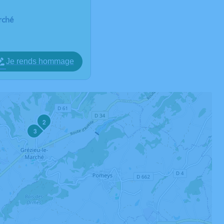
rché
Je rends hommage
2
3