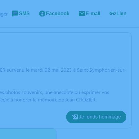
ager
SMS
Facebook
E-mail
Lien
IER survenu le mardi 02 mai 2023 à Saint-Symphorien-sur-
 des photos souvenirs, une anecdote ou exprimer vos
n dédié à honorer la mémoire de Jean CROZIER.
Je rends hommage