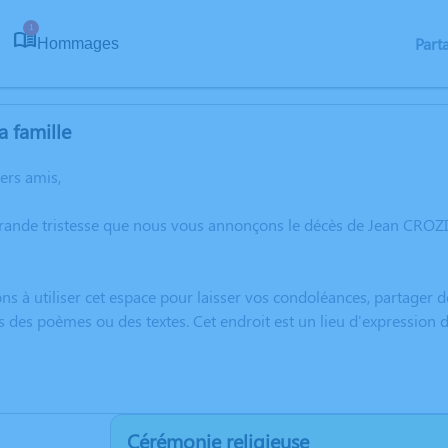
1
Part
Hommages
a famille
hers amis,
grande tristesse que nous vous annonçons le décès de Jean CROZ
ns à utiliser cet espace pour laisser vos condoléances, partager
s des poèmes ou des textes. Cet endroit est un lieu d'expressio
Cérémonie religieuse