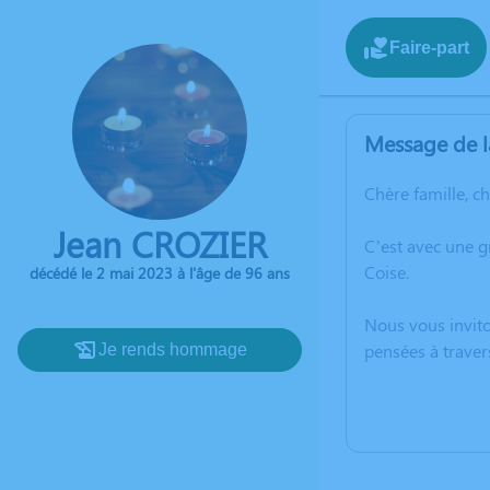
Faire-part
Message de l
Chère famille, c
Jean CROZIER
C’est avec une 
Coise.
décédé le 2 mai 2023 à l'âge de 96 ans
Nous vous invito
pensées à traver
Je rends hommage