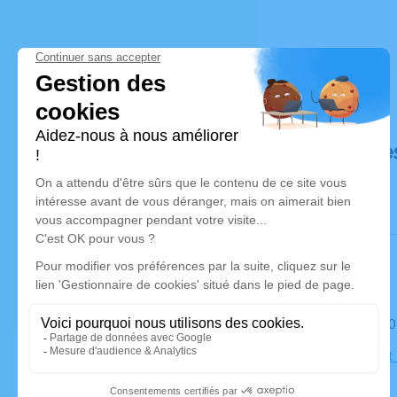
Déroulé de
Le samedi 
Église Sain