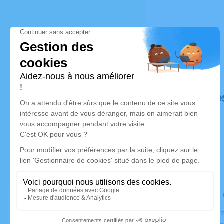
Déroulé de
Le lundi 0
Église, Chem