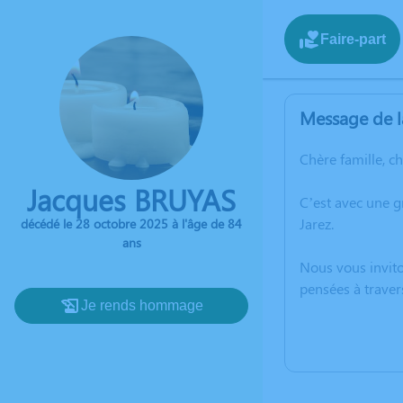
Faire-part
Message de l
Chère famille, c
Jacques BRUYAS
C’est avec une g
Jarez.
décédé le 28 octobre 2025 à l'âge de 84
ans
Nous vous invito
pensées à traver
Je rends hommage