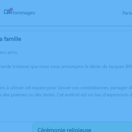
Part
Hommages
0
a famille
hers amis,
rande tristesse que nous vous annonçons le décès de Jacques BR
ns à utiliser cet espace pour laisser vos condoléances, partager
s des poèmes ou des textes. Cet endroit est un lieu d'expressio
Cérémonie religieuse