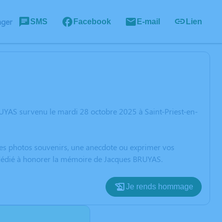
ager
SMS
Facebook
E-mail
Lien
UYAS survenu le mardi 28 octobre 2025 à Saint-Priest-en-
 des photos souvenirs, une anecdote ou exprimer vos
n dédié à honorer la mémoire de Jacques BRUYAS.
Je rends hommage