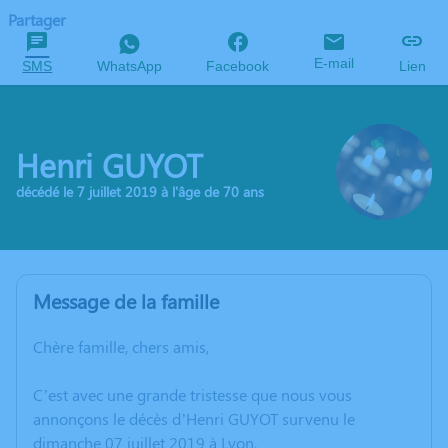
Partager
E-mail
SMS
WhatsApp
Facebook
Lien
Henri GUYOT
décédé le 7 juillet 2019 à l'âge de 70 ans
Message de la famille
Chère famille, chers amis,
C’est avec une grande tristesse que nous vous
annonçons le décès d’Henri GUYOT survenu le
dimanche 07 juillet 2019 à Lyon.