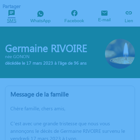
Partager
E-mail
SMS
WhatsApp
Facebook
Lien
Germaine RIVOIRE
née GONON
décédée le 17 mars 2023 à l'âge de 96 ans
Message de la famille
Chère famille, chers amis,
C’est avec une grande tristesse que nous vous
annonçons le décès de Germaine RIVOIRE survenu le
vendredi 17 mars 2023 à Lyon.