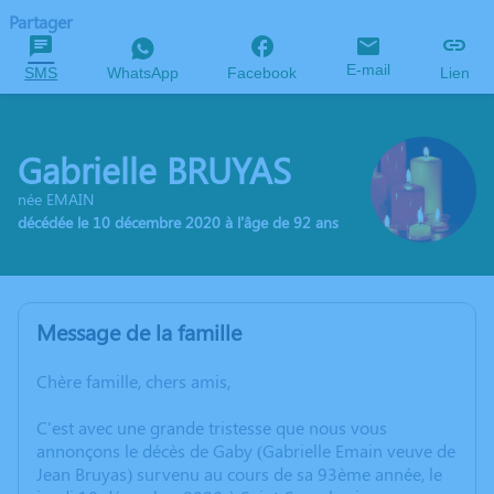
Partager
E-mail
SMS
WhatsApp
Facebook
Lien
Gabrielle BRUYAS
née EMAIN
décédée le 10 décembre 2020 à l'âge de 92 ans
Message de la famille
Chère famille, chers amis,
C'est avec une grande tristesse que nous vous
annonçons le décès de Gaby (Gabrielle Emain veuve de
Jean Bruyas) survenu au cours de sa 93ème année, le