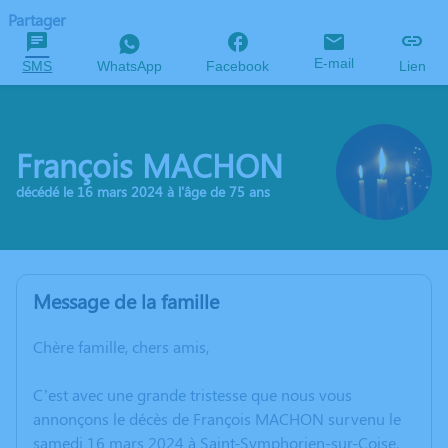
Partager
E-mail
SMS
WhatsApp
Facebook
Lien
François MACHON
décédé le 16 mars 2024 à l'âge de 75 ans
Message de la famille
Chère famille, chers amis,
C’est avec une grande tristesse que nous vous
annonçons le décès de François MACHON survenu le
samedi 16 mars 2024 à Saint-Symphorien-sur-Coise.