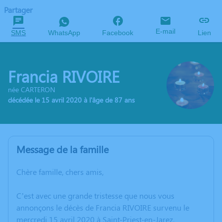
Partager
E-mail
SMS
WhatsApp
Facebook
Lien
Francia RIVOIRE
née CARTERON
décédée le 15 avril 2020 à l'âge de 87 ans
Message de la famille
Chère famille, chers amis,
C’est avec une grande tristesse que nous vous
annonçons le décès de Francia RIVOIRE survenu le
mercredi 15 avril 2020 à Saint-Priest-en-Jarez.