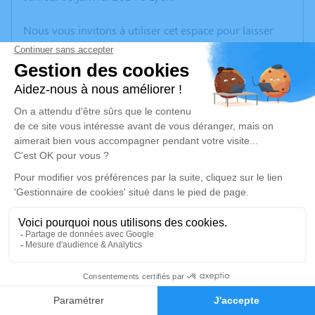
Nous vous invitons à utiliser cet espace pour laisser
vos condoléances, partager des photos souvenirs, une
anecdote ou exprimer vos pensées à travers des
poèmes ou des textes. Cet endroit est un lieu
d'expression dédié à honorer la mémoire de Francia
DUMAS.
Je rends hommage
Cérémonie civile
samedi 13 janvier 2024 à 09h30
Crématorium de Montmartre de Saint-Étienne
43 Rue Alfred Colombet
42100 Saint-Étienne
2
Faire-part
Hommages
Je rends hommage