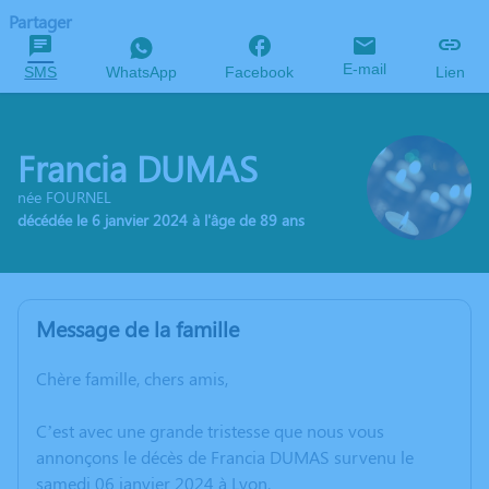
Partager
E-mail
SMS
WhatsApp
Facebook
Lien
Francia DUMAS
née FOURNEL
décédée le 6 janvier 2024 à l'âge de 89 ans
Message de la famille
Chère famille, chers amis,
C’est avec une grande tristesse que nous vous
annonçons le décès de Francia DUMAS survenu le
samedi 06 janvier 2024 à Lyon.