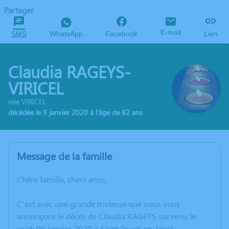
Partager
E-mail
SMS
WhatsApp
Facebook
Lien
Claudia RAGEYS-
VIRICEL
née VIRICEL
décédée le 9 janvier 2020 à l'âge de 82 ans
Message de la famille
Chère famille, chers amis,
C’est avec une grande tristesse que nous vous
annonçons le décès de Claudia RAGEYS survenu le
jeudi 09 janvier 2020 à Saint-Priest-en-Jarez.