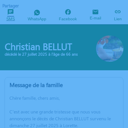
Partager
E-mail
SMS
WhatsApp
Facebook
Lien
Christian BELLUT
décédé le 27 juillet 2025 à l'âge de 66 ans
Message de la famille
Chère famille, chers amis,
C’est avec une grande tristesse que nous vous
annonçons le décès de Christian BELLUT survenu le
dimanche 27 juillet 2025 à Lorette.