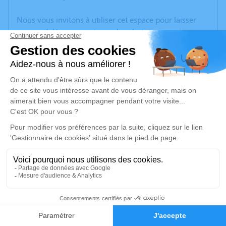
Nous vous invitons à utiliser cet espace pour laisser
vos condoléances, partager des photos souvenirs, une
anecdote ou exprimer vos pensées à travers des
poèmes ou des textes. Cet endroit est un lieu
d'expression dédié à honorer la mémoire de Christian
BELLUT.
Je rends hommage
Cérémonie religieuse
samedi 02 août 2025 à 10h00
Église Saint Barthelemy de Grézieu-le-Marché
69610 Grézieu-le-Marché
6
Je rends hommage
Faire-part
Hommages