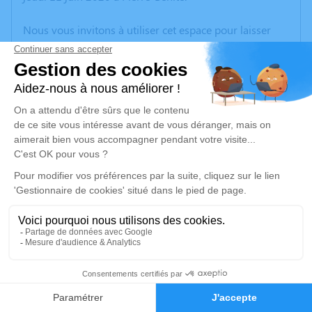
Nous vous invitons à utiliser cet espace pour laisser
vos condoléances, partager des photos souvenirs, une
anecdote ou exprimer vos pensées à travers des
poèmes ou des textes. Cet endroit est un lieu
d'expression dédié à honorer la mémoire de Blandine
MORALES.
Je rends hommage
Cérémonie religieuse
mercredi 17 juin 2020 à 10h30
Crématorium de Bron
Boulevard de l'Université
69500 Bron
1
Faire-part
Hommages
Je rends hommage