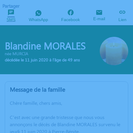
Partager
E-mail
SMS
WhatsApp
Facebook
Lien
Blandine MORALES
née MURCIA
décédée le 11 juin 2020 à l'âge de 49 ans
Message de la famille
Chère famille, chers amis,
C’est avec une grande tristesse que nous vous
annonçons le décès de Blandine MORALES survenu le
jeudi 11 juin 2020 à Pierre-Bénite.