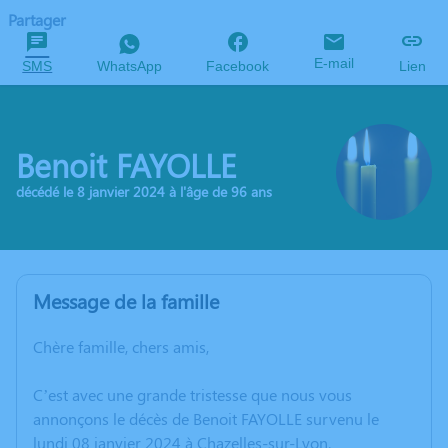
Partager
E-mail
SMS
WhatsApp
Facebook
Lien
Benoit FAYOLLE
décédé le 8 janvier 2024 à l'âge de 96 ans
Message de la famille
Chère famille, chers amis,
C’est avec une grande tristesse que nous vous
annonçons le décès de Benoit FAYOLLE survenu le
lundi 08 janvier 2024 à Chazelles-sur-Lyon.