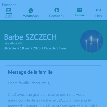
Partager
E-mail
SMS
WhatsApp
Facebook
Lien
Barbe SZCZECH
née ANSOUL
décédée le 18 mars 2020 à l'âge de 97 ans
Message de la famille
Chère famille, chers amis,
C’est avec une grande tristesse que nous vous
annonçons le décès de Barbe SZCZECH survenu le
mercredi 18 mars 2020 à Saint-Symphorien-sur-Coise.