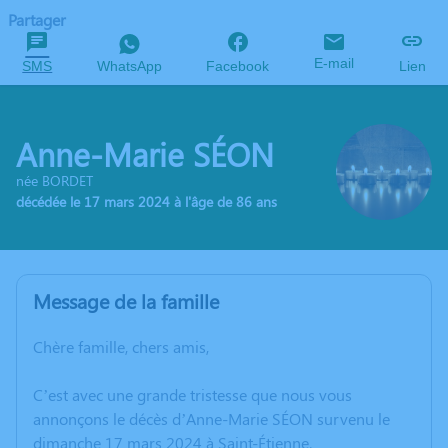
Partager
E-mail
SMS
WhatsApp
Facebook
Lien
Anne-Marie SÉON
née BORDET
décédée le 17 mars 2024 à l'âge de 86 ans
Message de la famille
Chère famille, chers amis,
C’est avec une grande tristesse que nous vous
annonçons le décès d’Anne-Marie SÉON survenu le
dimanche 17 mars 2024 à Saint-Étienne.