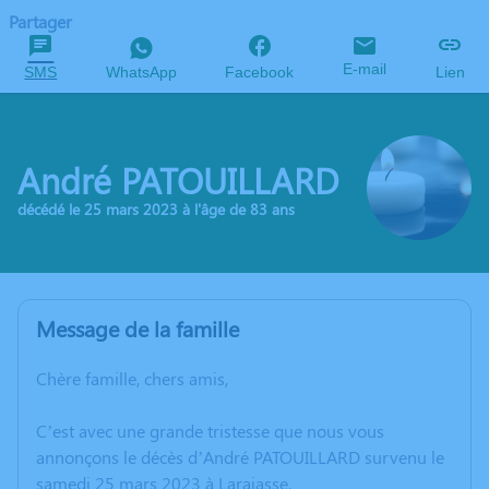
Partager
E-mail
SMS
WhatsApp
Facebook
Lien
André PATOUILLARD
décédé le 25 mars 2023 à l'âge de 83 ans
Message de la famille
Chère famille, chers amis,
C’est avec une grande tristesse que nous vous
annonçons le décès d’André PATOUILLARD survenu le
samedi 25 mars 2023 à Larajasse.