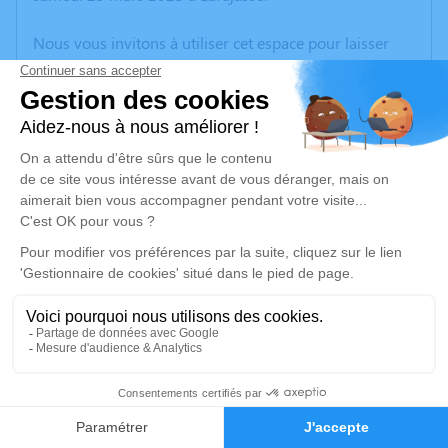
Nous vous invitons à utiliser cet espace pour laisser
vos condoléances, partager des photos souvenirs, une
anecdote ou exprimer vos pensées à travers des
poèmes ou des textes. Cet endroit est un lieu
d'expression dédié à honorer la mémoire d’André
PATOUILLARD.
Je rends hommage
Cérémonie religieuse
jeudi 30 mars 2023 à 10h30
Église Sainte Anne de Larajasse
69590 Larajasse
1
Je rends hommage
Faire-part
Hommages